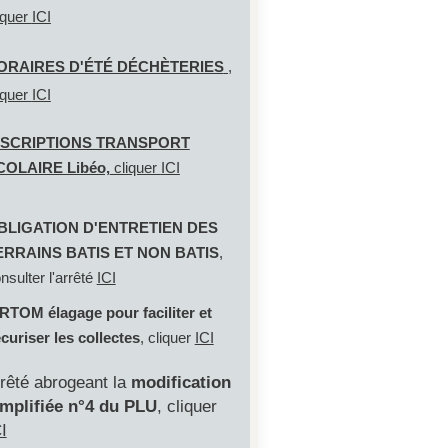
iquer
ICI
ORAIRES D'ÉTÉ DÉCHÈTERIES
,
iquer
ICI
NSCRIPTIONS TRANSPORT
COLAIRE Libéo,
cliquer
ICI
BLIGATION D'ENTRETIEN DES
ERRAINS BATIS ET NON BATIS
,
nsulter l'arrêté
ICI
RTOM élagage pour faciliter et
curiser les collectes
, cliquer
ICI
rrêté abrogeant la
modification
implifiée n°4 du PLU
, cliquer
I