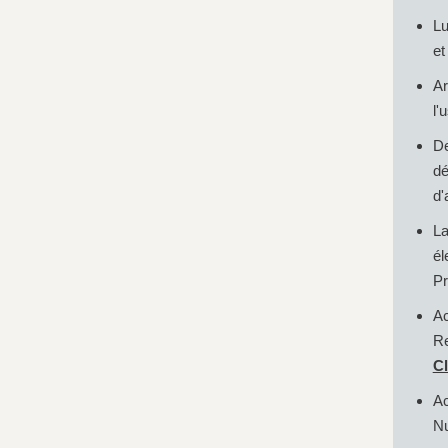
Lu
et
Ar
l'
De
d
d'
La
él
Pr
A
R
Cl
Ac
Nu