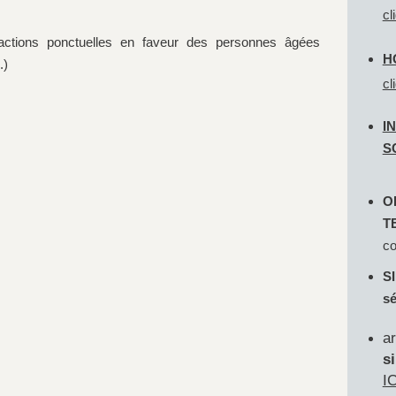
cl
'actions ponctuelles en faveur des personnes âgées
H
.)
cl
I
S
O
T
co
SI
sé
a
s
IC