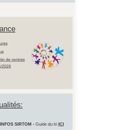
ance
ures
us
etin de rentrée
/2026
ualités:
INFOS SIRTOM -
Guide du tri
ICI