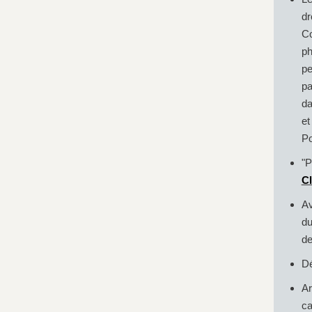
dr
Co
ph
pe
pa
da
et
Po
"P
Cl
Av
du
de
Dé
Ar
ca