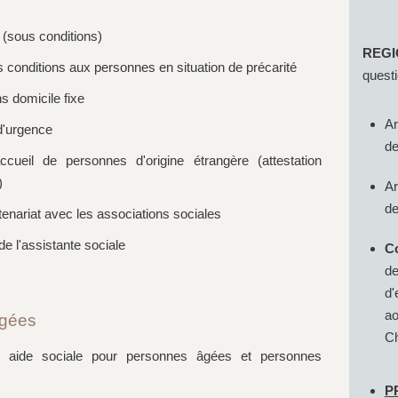
Enq
 (sous conditions)
REGI
conditions aux personnes en situation de précarité
questi
s domicile fixe
Ar
d'urgence
de
cueil de personnes d'origine étrangère (attestation
)
Ar
de
rtenariat avec les associations sociales
de l'assistante sociale
Co
de
d'
ao
âgées
Ch
A, aide sociale pour personnes âgées et personnes
​