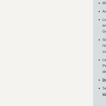
Mu
Ax
Lu
é
Ge
St
l'
zo
L
P
di
D
Se
ic