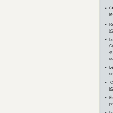
C
M
Ré
IC
Le
Co
et
so
Le
en
Ca
IC
Es
po
Le