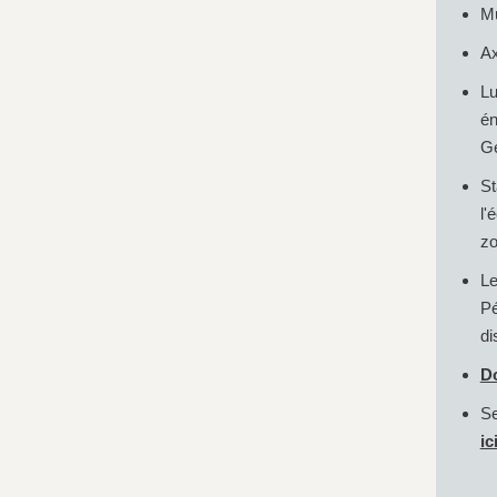
Mu
Ax
Lu
é
Ge
St
l'
zo
L
P
di
D
Se
ic