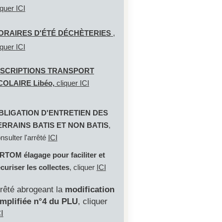
iquer
ICI
ORAIRES D'ÉTÉ DÉCHÈTERIES
,
iquer
ICI
NSCRIPTIONS TRANSPORT
COLAIRE Libéo,
cliquer
ICI
BLIGATION D'ENTRETIEN DES
ERRAINS BATIS ET NON BATIS
,
nsulter l'arrêté
ICI
RTOM élagage pour faciliter et
curiser les collectes
, cliquer
ICI
rrêté abrogeant la
modification
implifiée n°4 du PLU
, cliquer
I