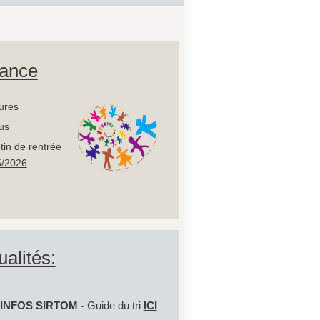
ance
ures
us
etin de rentrée
/2026
ualités:
INFOS SIRTOM -
Guide du tri
ICI