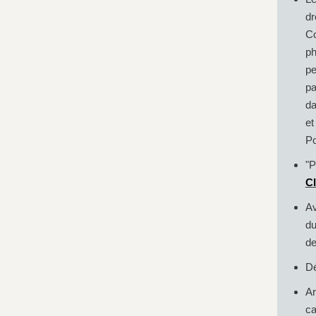
dr
Co
ph
pe
pa
da
et
Po
"P
Cl
Av
du
de
Dé
Ar
ca