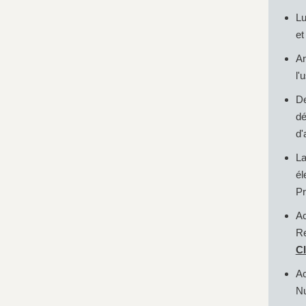
Lu
et
Ar
l'
De
d
d'
La
él
Pr
A
R
Cl
Ac
Nu