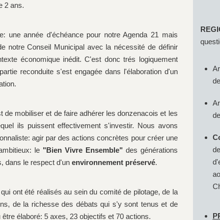
e 2 ans.
Enq
REGI
te: une année d'échéance pour notre Agenda 21 mais
questi
e notre Conseil Municipal avec la nécessité de définir
ntexte économique inédit. C'est donc trés logiquement
Ar
artie reconduite s'est engagée dans l'élaboration d'un
de
tion.
Ar
de mobiliser et de faire adhérer les donzenacois et les
de
uel ils puissent effectivement s'investir. Nous avons
Co
nnaliste: agir par des actions concrètes pour créer une
de
 ambitieux: le
"Bien Vivre Ensemble"
des générations
d'
s, dans le respect d'un
environnement préservé
.
ao
Ch
ui ont été réalisés au sein du comité de pilotage, de la
ens, de la richesse des débats qui s'y sont tenus et de
​
u être élaboré: 5 axes, 23 objectifs et 70 actions.