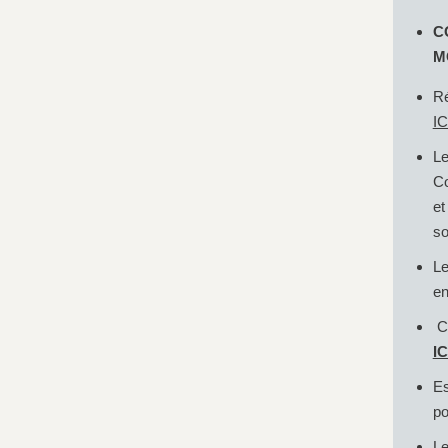
C
M
Ré
IC
Le
Co
et
so
Le
en
Ca
IC
Es
po
Le