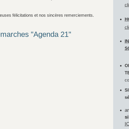
cl
uses félicitations et nos sincères remerciements.
H
cl
 démarches "Agenda 21"
I
S
O
T
co
SI
sé
a
s
IC