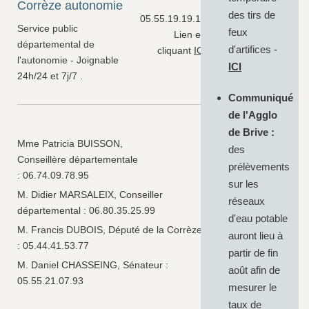
Corrèze autonomie
des tirs de
05.55.19.19.19
Service public
feux
Lien en
départemental de
d'artifices -
cliquant
ICI
l'autonomie - Joignable
ICI
24h/24 et 7j/7 .
Communiqué
de l'Agglo
de Brive :
Mme Patricia BUISSON,
des
Conseillère départementale
prélèvements
: 06.74.09.78.95
sur les
M. Didier MARSALEIX, Conseiller
réseaux
départemental : 06.80.35.25.99
d'eau potable
M. Francis DUBOIS, Député de la Corrèze
auront lieu à
:
05.44.41.53.77
partir de fin
M. Daniel CHASSEING, Sénateur :
août afin de
05.55.21.07.93
mesurer le
taux de