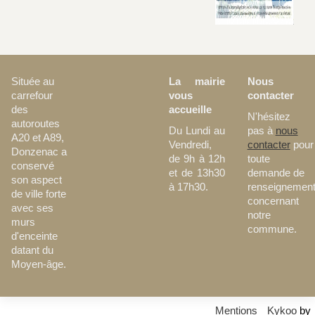
La mairie
Nous
Située au
vous
contacter
carrefour
accueille
des
N'hésitez
autoroutes
Du Lundi au
pas à
nous
A20 et A89,
Vendredi,
contacter
pour
Donzenac a
de 9h à 12h
toute
conservé
et de 13h30
demande de
son aspect
à 17h30.
renseignemen
de ville forte
concernant
avec ses
notre
murs
commune.
d'enceinte
datant du
Moyen-âge.
Mentions
Kykoo
by