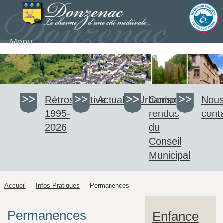
Menu
Rétrospective
Actualité
Urbanisme
Comptes-
Nou
1995-
rendus
cont
2026
du
Conseil
Municipal
Accueil
Infos Pratiques
Permanences
Permanences
Enfance