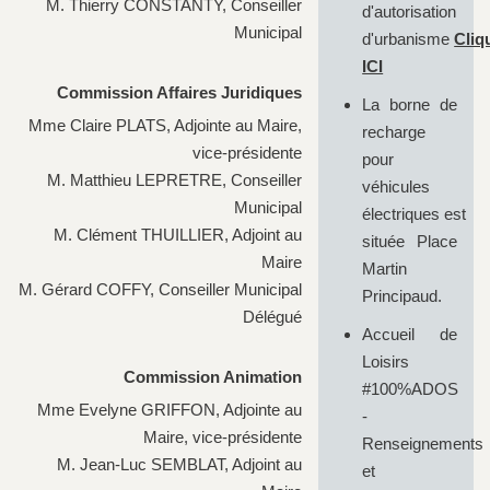
M. Thierry CONSTANTY, Conseiller
d'autorisation
Municipal
d'urbanisme
Cliq
ICI
Commission Affaires Juridiques
La borne de
Mme Claire PLATS, Adjointe au Maire,
recharge
vice-présidente
pour
M. Matthieu LEPRETRE, Conseiller
véhicules
Municipal
électriques est
M. Clément THUILLIER, Adjoint au
située Place
Maire
Martin
M. Gérard COFFY, Conseiller Municipal
Principaud.
Délégué
Accueil de
Loisirs
Commission Animation
#100%ADOS
Mme Evelyne GRIFFON, Adjointe au
-
Maire, vice-présidente
Renseignements
M. Jean-Luc SEMBLAT, Adjoint au
et