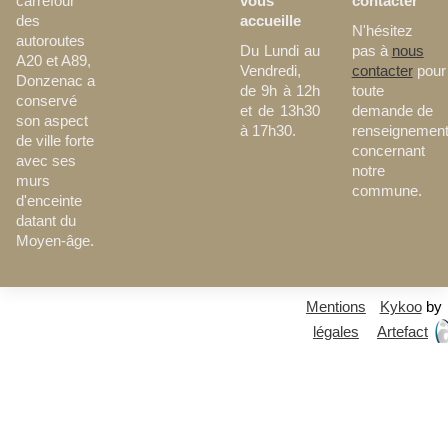
vous
contacter
carrefour
accueille
des
N'hésitez
autoroutes
Du Lundi au
pas à
nous
A20 et A89,
Vendredi,
contacter
pour
Donzenac a
de 9h à 12h
toute
conservé
et de 13h30
demande de
son aspect
à 17h30.
renseignemen
de ville forte
concernant
avec ses
notre
murs
commune.
d'enceinte
datant du
Moyen-âge.
Mentions
Kykoo
by
légales
Artefact