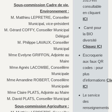
2025 est
Sous-commission Cadre de vie,
consultable
Environnement :
en cliquant
M. Matthieu LEPRETRE, Conseiller
ICI
Municipal, vice-président
Carré pour
M. Gérard COFFY, Conseiller Municipal
la BIO
Délégué
diversité
M. Philippe LAVAUX, Conseiller
Cliquez ICI
Municipal
Mme Evelyne GRIFFON, Adjointe au
Escroquerie
Maire
aux faux QR
Mme Agnès LACOMBE, Conseillère
codes : pour
Municipale
plus
Mme Amandine ROBERT, Conseillère
d'informations
Cl
Municipale
ICI
Mme Claire PLATS, Adjointe au Maire
Le service
M. David PLATS, Conseiller Municipal
des
Sous-commission Agriculture :
renseignements