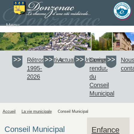
Menu
Rétrospective
Actualité
Urbanisme
Comptes-
Nou
1995-
rendus
cont
2026
du
Conseil
Municipal
Accueil
La vie municipale
Conseil Municipal
Conseil Municipal
Enfance