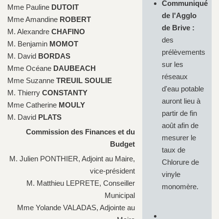
Communiqué
Mme Pauline
DUTOIT
de l'Agglo
Mme Amandine
ROBERT
de Brive :
M. Alexandre
CHAFINO
des
M. Benjamin
MOMOT
prélèvements
M. David
BORDAS
sur les
Mme Océane
DAUBEACH
réseaux
Mme Suzanne
TREUIL SOULIE
d'eau potable
M. Thierry
CONSTANTY
auront lieu à
Mme Catherine
MOULY
partir de fin
M. David
PLATS
août afin de
Commission des Finances et du
mesurer le
Budget
taux de
M. Julien PONTHIER, Adjoint au Maire,
Chlorure de
vice-président
vinyle
M. Matthieu LEPRETE, Conseiller
monomère.
Municipal
Mme Yolande VALADAS, Adjointe au