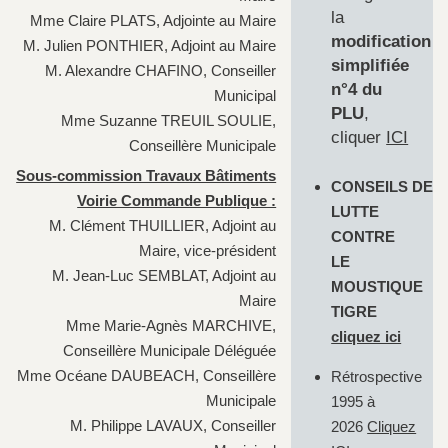
la
Mme Claire PLATS, Adjointe au Maire
modification
M. Julien PONTHIER, Adjoint au Maire
simplifiée
M. Alexandre CHAFINO, Conseiller
n°4 du
Municipal
PLU
,
Mme Suzanne TREUIL SOULIE,
cliquer
ICI
Conseillère Municipale
Sous-commission Travaux Bâtiments
CONSEILS DE
Voirie Commande Publique :
LUTTE
M. Clément THUILLIER, Adjoint au
CONTRE
Maire, vice-président
LE
M. Jean-Luc SEMBLAT, Adjoint au
MOUSTIQUE
Maire
TIGRE
Mme Marie-Agnès MARCHIVE,
cliquez ici
Conseillère Municipale Déléguée
Mme Océane DAUBEACH, Conseillère
Rétrospective
Municipale
1995 à
M. Philippe LAVAUX, Conseiller
2026
Cliquez