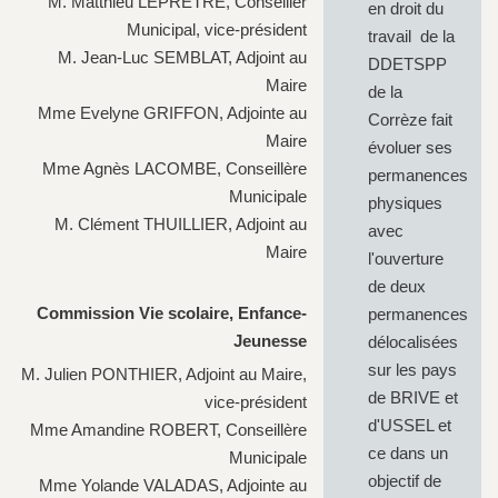
M. Matthieu LEPRETRE, Conseiller
en droit du
Municipal, vice-président
travail de la
M. Jean-Luc SEMBLAT, Adjoint au
DDETSPP
Maire
de la
Mme Evelyne GRIFFON, Adjointe au
Corrèze fait
Maire
évoluer ses
Mme Agnès LACOMBE, Conseillère
permanences
Municipale
physiques
M. Clément THUILLIER, Adjoint au
avec
Maire
l'ouverture
de deux
Commission Vie scolaire, Enfance-
permanences
Jeunesse
délocalisées
sur les pays
M. Julien PONTHIER, Adjoint au Maire,
de BRIVE et
vice-président
d'USSEL et
Mme Amandine ROBERT, Conseillère
ce dans un
Municipale
objectif de
Mme Yolande VALADAS, Adjointe au