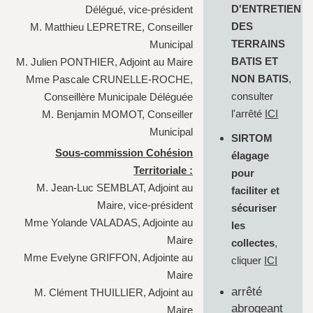
D'ENTRETIEN
Délégué, vice-président
DES
M. Matthieu LEPRETRE, Conseiller
TERRAINS
Municipal
BATIS ET
M. Julien PONTHIER, Adjoint au Maire
NON BATIS
,
Mme Pascale CRUNELLE-ROCHE,
consulter
Conseillère Municipale Déléguée
l'arrêté
ICI
M. Benjamin MOMOT, Conseiller
Municipal
SIRTOM
Sous-commission Cohésion
élagage
Territoriale :
pour
M. Jean-Luc SEMBLAT, Adjoint au
faciliter et
Maire, vice-président
sécuriser
Mme Yolande VALADAS, Adjointe au
les
Maire
collectes
,
Mme Evelyne GRIFFON, Adjointe au
cliquer
ICI
Maire
arrêté
M. Clément THUILLIER, Adjoint au
abrogeant
Maire