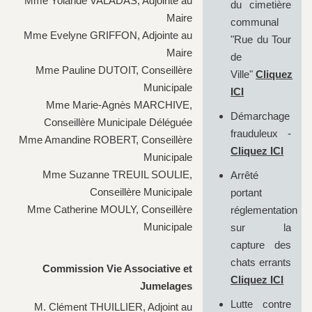
Mme Yolande VALADAS, Adjointe au
du cimetière
Maire
communal
Mme Evelyne GRIFFON, Adjointe au
"Rue du Tour
Maire
de
Mme Pauline DUTOIT, Conseillère
Ville"
Cliquez
Municipale
ICI
Mme Marie-Agnès MARCHIVE,
Démarchage
Conseillère Municipale Déléguée
frauduleux -
Mme Amandine ROBERT, Conseillère
Cliquez ICI
Municipale
Mme Suzanne TREUIL SOULIE,
Arrêté
Conseillère Municipale
portant
Mme Catherine MOULY, Conseillère
réglementation
Municipale
sur la
capture des
chats errants
Commission Vie Associative et
Cliquez ICI
Jumelages
Lutte contre
M. Clément THUILLIER, Adjoint au