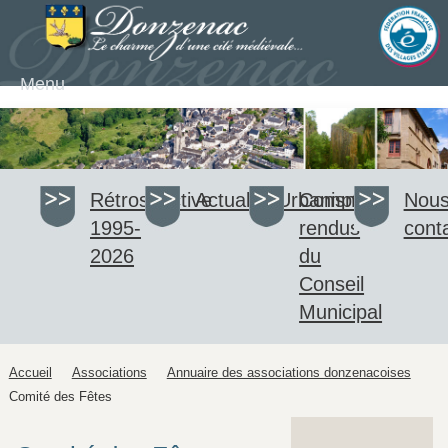
Menu
Rétrospective
Actualité
Urbanisme
Comptes-
Nou
1995-
rendus
cont
2026
du
Conseil
Municipal
Accueil
Associations
Annuaire des associations donzenacoises
Comité des Fêtes