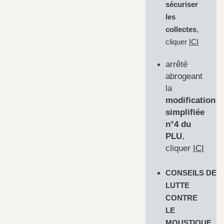
sécuriser
les
collectes
,
cliquer
ICI
arrêté
abrogeant
la
modification
simplifiée
n°4 du
PLU
,
cliquer
ICI
CONSEILS DE
LUTTE
CONTRE
LE
MOUSTIQUE