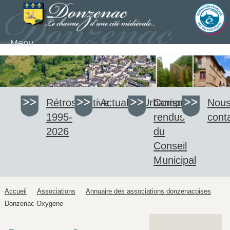
Menu
Rétrospective
Actualité
Urbanisme
Comptes-
Nou
1995-
rendus
cont
2026
du
Conseil
Municipal
Accueil
Associations
Annuaire des associations donzenacoises
Donzenac Oxygene