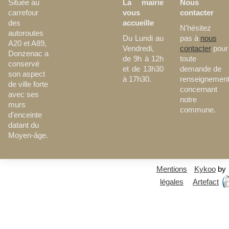
La mairie
Nous
Située au
vous
contacter
carrefour
accueille
des
N'hésitez
autoroutes
Du Lundi au
pas à
nous
A20 et A89,
Vendredi,
contacter
pour
Donzenac a
de 9h à 12h
toute
conservé
et de 13h30
demande de
son aspect
à 17h30.
renseignemen
de ville forte
concernant
avec ses
notre
murs
commune.
d'enceinte
datant du
Moyen-âge.
Mentions
Kykoo
by
légales
Artefact