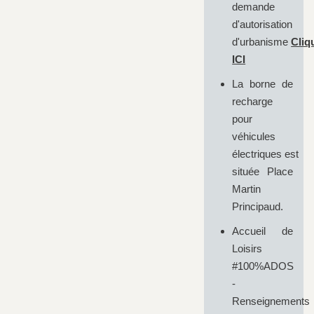
demande
d'autorisation
d'urbanisme
Cliq
ICI
La borne de
recharge
pour
véhicules
électriques est
située Place
Martin
Principaud.
Accueil de
Loisirs
#100%ADOS
-
Renseignements